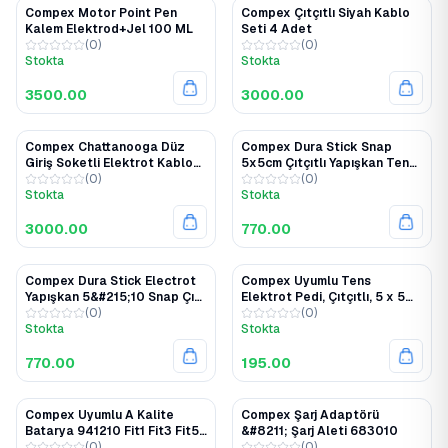
Compex Motor Point Pen
Compex Çıtçıtlı Siyah Kablo
Kalem Elektrod+Jel 100 ML
Seti 4 Adet
(
0
)
(
0
)
Stokta
Stokta
3500.00
3000.00
Compex Chattanooga Düz
Compex Dura Stick Snap
Giriş Soketli Elektrot Kablo
5x5cm Çıtçıtlı Yapışkan Tens
Seti
(
0
)
Elektrot Pedi
(
0
)
Stokta
Stokta
3000.00
770.00
Compex Dura Stick Electrot
Compex Uyumlu Tens
Yapışkan 5&#215;10 Snap Çıt
Elektrot Pedi, Çıtçıtlı, 5 x 5
Çıtlı Ped
(
0
)
cm, Pakette 4 Adet Kaliteli
(
0
)
Stokta
Yapışkanlı
Stokta
770.00
195.00
Compex Uyumlu A Kalite
Compex Şarj Adaptörü
Batarya 941210 Fit1 Fit3 Fit5
&#8211; Şarj Aleti 683010
SP2 SP4 Rehab Theta Physio
(
0
)
(
0
)