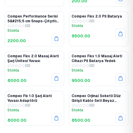
200.00
Compex Performance Serisi
Compex Fixx 2.0 Pil Batarya
5&#215;5 cm Snaps-Çıtçıtlı
(
0
)
Elektrot 8 Adetli Paket
(
0
)
Stokta
Stokta
9500.00
2200.00
Compex Fixx 2.0 Masaj Aleti
Compex Fixx 1.0 Masaj Aleti
Şarj Ünitesi Yuvası
Cihazı Pil Batarya Yedek
(
0
)
(
0
)
Stokta
Stokta
8000.00
9500.00
Compex Fix 1.0 Şarj Aleti
Compex Orjinal Soketli Düz
Yuvası Adaptörü
Girişli Kablo Seti Beyaz
(
0
)
601132
(
0
)
Stokta
Stokta
8000.00
8500.00