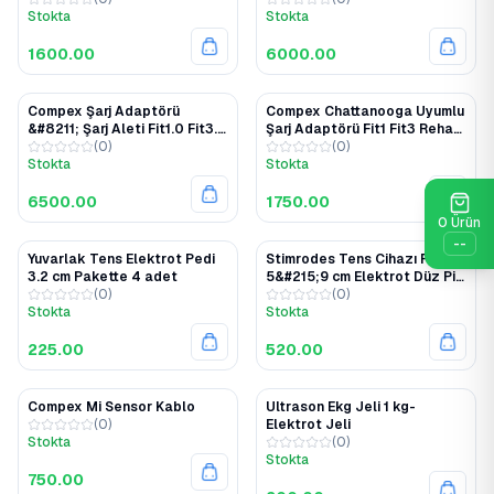
Vitality 1.Sınıf Kaliteli Pil
Stokta
Stokta
Entegre
1600.00
6000.00
Compex Şarj Adaptörü
Compex Chattanooga Uyumlu
&#8211; Şarj Aleti Fit1.0 Fit3.0
Şarj Adaptörü Fit1 Fit3 Rehab
SP2 SP4 Energy Vitality
(
0
)
Sp2 Sp4 Vitality Physio
(
0
)
Performance 683020
Stokta
Stokta
6500.00
1750.00
0
Ürün
--
Yuvarlak Tens Elektrot Pedi
Stimrodes Tens Cihazı Pedi
3.2 cm Pakette 4 adet
5&#215;9 cm Elektrot Düz Pin
(
0
)
Girişli Soketli
(
0
)
Stokta
Stokta
225.00
520.00
Compex Mi Sensor Kablo
Ultrason Ekg Jeli 1 kg-
(
0
)
Elektrot Jeli
Stokta
(
0
)
Stokta
750.00