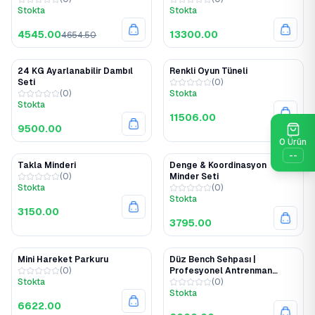
Stokta
Stokta
4545.00
13300.00
4654.50
24 KG Ayarlanabilir Dambıl
Renkli Oyun Tüneli
Seti
(
0
)
(
0
)
Stokta
Stokta
11506.00
9500.00
0
Ürün
--
Takla Minderi
Denge & Koordinasyon
(
0
)
Minder Seti
Stokta
(
0
)
Stokta
3150.00
3795.00
Mini Hareket Parkuru
Düz Bench Sehpası |
(
0
)
Profesyonel Antrenman
Stokta
Sehpası
(
0
)
Stokta
6622.00