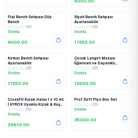
6000.00
Flat Bench Sehpası Düz
Siyah Bench Sehpası
Bench
Ayarlanabilir
(
0
)
(
0
)
Stokta
Stokta
9000.00
17250.00
Kırmızı Bench Sehpası
Çocuk Langırt Masası
Ayarlanabilir
Eğlenceli ve Dayanıklı
(
0
)
Tasarım!
(
0
)
Stokta
Stokta
17250.00
13600.00
CrossFit Kızak Halısı 1 x 10 mt
Prof Soft Plyo Box Set
| HYROX Uyumlu Kızak & Koşu
(
0
)
Halısı
(
0
)
Stokta
Stokta
35000.00
29610.00