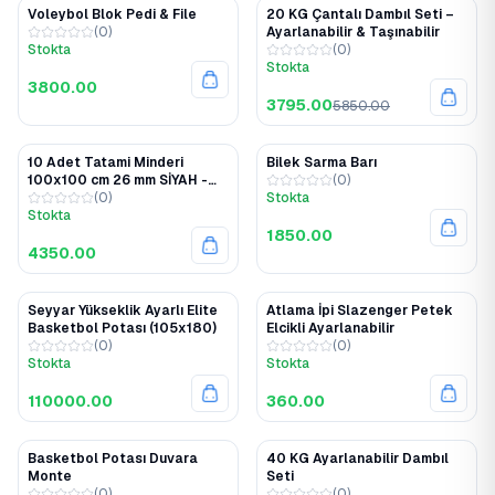
Voleybol Blok Pedi & File
20 KG Çantalı Dambıl Seti –
%35
(
0
)
Ayarlanabilir & Taşınabilir
Stokta
(
0
)
Stokta
3800.00
3795.00
5850.00
10 Adet Tatami Minderi
Bilek Sarma Barı
100x100 cm 26 mm SİYAH -
(
0
)
GRİ
(
0
)
Stokta
Stokta
1850.00
4350.00
Seyyar Yükseklik Ayarlı Elite
Atlama İpi Slazenger Petek
Basketbol Potası (105x180)
Elcikli Ayarlanabilir
(
0
)
(
0
)
Stokta
Stokta
110000.00
360.00
Basketbol Potası Duvara
40 KG Ayarlanabilir Dambıl
%2
Monte
Seti
(
0
)
(
0
)