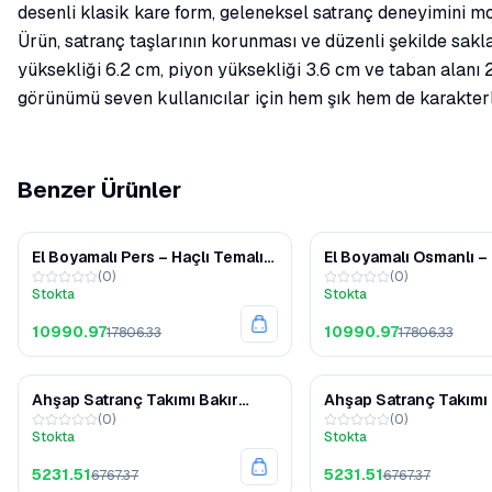
desenli klasik kare form, geleneksel satranç deneyimini mo
Ürün, satranç taşlarının korunması ve düzenli şekilde sakla
yüksekliği 6.2 cm, piyon yüksekliği 3.6 cm ve taban alanı 2.
görünümü seven kullanıcılar için hem şık hem de karakterli 
Benzer Ürünler
%38
El Boyamalı Pers – Haçlı Temalı
El Boyamalı Osmanlı – 
(
0
)
(
0
)
Satranç Takımı – Polyester Taşlı
Temalı Satranç Takımı
Stokta
Stokta
Ahşap Kapaklı Kutu
Polyester Taşlı Ahşap
Kutu
10990.97
10990.97
17806.33
17806.33
%23
Ahşap Satranç Takımı Bakır
Ahşap Satranç Takımı 
(
0
)
(
0
)
Gümüş Metal Taşlı MERKP36B
Gümüş Metal Taşlı M
Stokta
Stokta
5231.51
5231.51
6767.37
6767.37