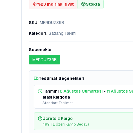
%
23
indirimli fiyat
Stokta
SKU
:
MERDUZ36B
Kategori
:
Satranç Takımı
Secenekler
MERDUZ36B
Teslimat Seçenekleri
Tahmini
8 Ağustos Cumartesi
-
11 Ağustos Sa
arası kargoda
Standart Teslimat
Ücretsiz Kargo
499 TL Üzeri Kargo Bedava