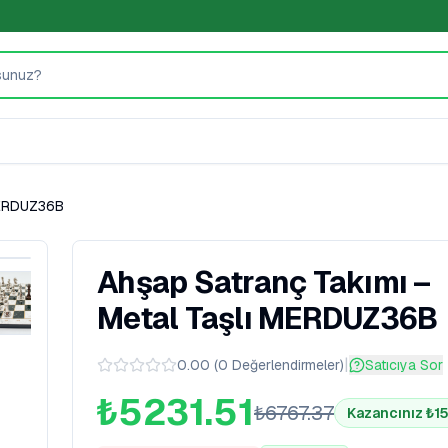
 MERDUZ36B
Ahşap Satranç Takımı –
Metal Taşlı MERDUZ36B
|
0.00
(
0
Değerlendirmeler
)
Satıcıya Sor
₺5231.51
₺
6767.37
Kazancınız ₺
1