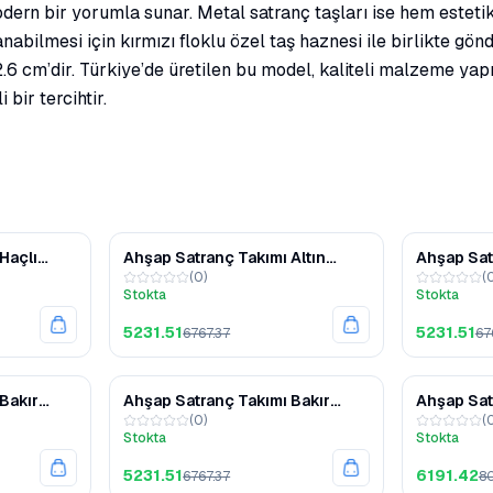
dern bir yorumla sunar. Metal satranç taşları ise hem estetik
nabilmesi için kırmızı floklu özel taş haznesi ile birlikte gö
6 cm’dir. Türkiye’de üretilen bu model, kaliteli malzeme yapıs
bir tercihtir.
%38
%23
Haçlı
Ahşap Satranç Takımı Altın
Ahşap Sat
(
0
)
(
 –
Gümüş Metal Taşlı MERKP36G
Gümüş Me
Stokta
Stokta
 Kapaklı
5231.51
5231.51
6767.37
67
%23
%23
Bakır
Ahşap Satranç Takımı Bakır
Ahşap Sat
(
0
)
(
ERKP30B
Gümüş Metal Taşlı MERKP25B
Gümüş Me
Stokta
Stokta
5231.51
6191.42
6767.37
80