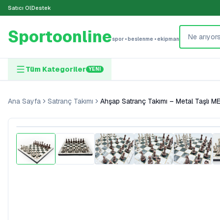
Satıcı Ol
Destek
Sportoonline
spor • beslenme • ekipman
Tüm Kategoriler
YENI
Ana Sayfa
Satranç Takımı
Ahşap Satranç Takımı – Metal Taşlı
%
23
İndirim