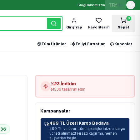
TRY
(₺)
Blog
Hakkımızda
0
Giriş Yap
Favorilerim
Sepet
Tüm Ürünler
En İyi Fırsatlar
Kuponlar
%
23
İndirim
₺
1536
tasarruf edin
Kampanyalar
499 TL Üzeri Kargo Bedava
536
499 TL ve üzeri tüm siparişlerinizde kargo
ücreti alınmaz! Fırsatı kaçırma, hemen
alışverişe başla.