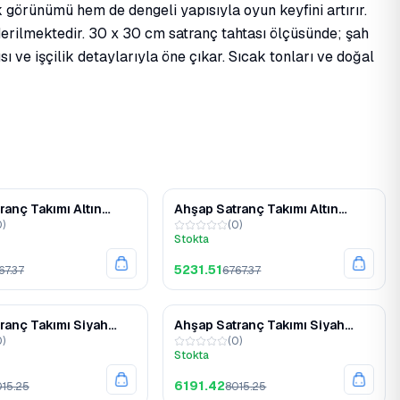
 görünümü hem de dengeli yapısıyla oyun keyfini artırır.
nderilmektedir. 30 x 30 cm satranç tahtası ölçüsünde; şah
ı ve işçilik detaylarıyla öne çıkar. Sıcak tonları ve doğal
%23
%23
ranç Takımı Altın
Ahşap Satranç Takımı Altın
0
)
(
0
)
tal Taşlı MERKP30G
Gümüş Metal Taşlı MERKP25G
Stokta
5231.51
67.37
6767.37
%23
%23
ranç Takımı Siyah
Ahşap Satranç Takımı Siyah
0
)
(
0
)
tal Taşlı MERKP36S
Gümüş Metal Taşlı MERKP30S
Stokta
6191.42
15.25
8015.25