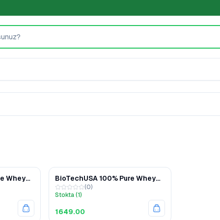
re Whey
BioTechUSA 100% Pure Whey
(
0
)
Çikolata 454 gr
Stokta (1)
1649.00