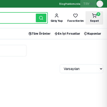
TRY
(₺)
Blog
Hakkımızda
0
Giriş Yap
Favorilerim
Sepet
Tüm Ürünler
En İyi Fırsatlar
Kuponlar