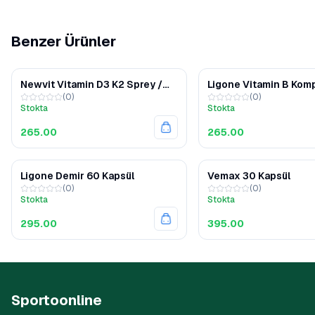
Benzer Ürünler
Newvit Vitamin D3 K2 Sprey /
Ligone Vitamin B Kom
(
0
)
(
0
)
Damla 30 ml
Kapsül
Stokta
Stokta
265.00
265.00
Ligone Demir 60 Kapsül
Vemax 30 Kapsül
(
0
)
(
0
)
Stokta
Stokta
295.00
395.00
Sportoonline