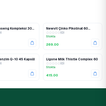
nseng Kompleksi 30
Newvit Çinko Pikolinat 60
0
)
(
0
)
kapsül
Stokta
269.00
enzim Q-10 45 Kapsül
Ligone Milk Thistle Complex 60
0
)
(
0
)
Stokta
415.00