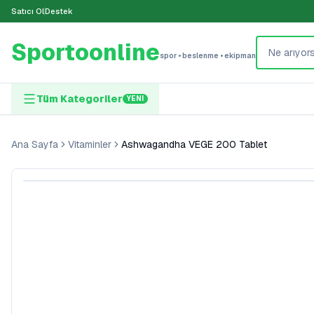
Satıcı Ol
Destek
Sportoonline
spor • beslenme • ekipman
Tüm Kategoriler
YENI
Ana Sayfa
Vitaminler
Ashwagandha VEGE 200 Tablet