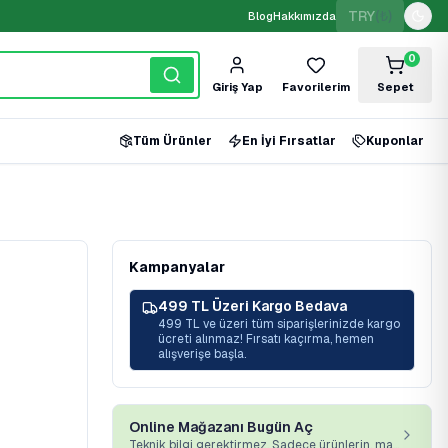
TRY
(₺)
Blog
Hakkımızda
0
Giriş Yap
Favorilerim
Sepet
Tüm Ürünler
En İyi Fırsatlar
Kuponlar
Kampanyalar
499 TL Üzeri Kargo Bedava
499 TL ve üzeri tüm siparişlerinizde kargo
ücreti alınmaz! Fırsatı kaçırma, hemen
alışverişe başla.
Online Mağazanı Bugün Aç
Teknik bilgi gerektirmez. Sadece ürünlerin, markan ve platformumuz yeterli.