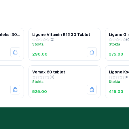
pleksi 30
Ligone Vitamin B12 30 Tablet
Ligone Gi
(
0
)
(
Kapsül
Stokta
Stokta
290.00
375.00
Vemax 60 tablet
Ligone Ko
(
0
)
(
Stokta
Stokta
525.00
415.00