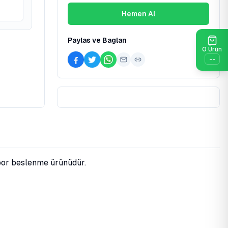
Hemen Al
Paylas ve Baglan
0
Ürün
--
spor beslenme ürünüdür.