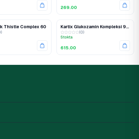
269.00
lk Thistle Complex 60
Kartix Glukozamin Kompleksi 90
0
)
(
0
)
Tablet
Stokta
615.00