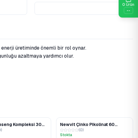
0
Ürün
--
nerji üretiminde önemli bir rol oynar.
rgunluğu azaltmaya yardımcı olur.
nseng Kompleksi 30
Newvit Çinko Pikolinat 60
0
)
(
0
)
kapsül
Stokta