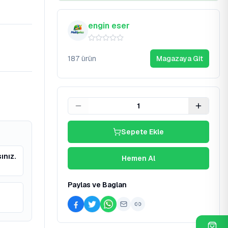
engin eser
187
ürün
Magazaya Git
1
Sepete Ekle
ınız.
Hemen Al
Paylas ve Baglan