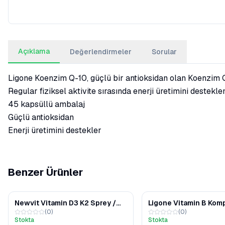
Açıklama
Değerlendirmeler
Sorular
Ligone Koenzim Q-10, güçlü bir antioksidan olan Koenzim Q-
Regular fiziksel aktivite sırasında enerji üretimini dest
45 kapsüllü ambalaj
Güçlü antioksidan
Enerji üretimini destekler
Benzer Ürünler
Newvit Vitamin D3 K2 Sprey /
Ligone Vitamin B Kom
(
0
)
(
0
)
Damla 30 ml
Kapsül
Stokta
Stokta