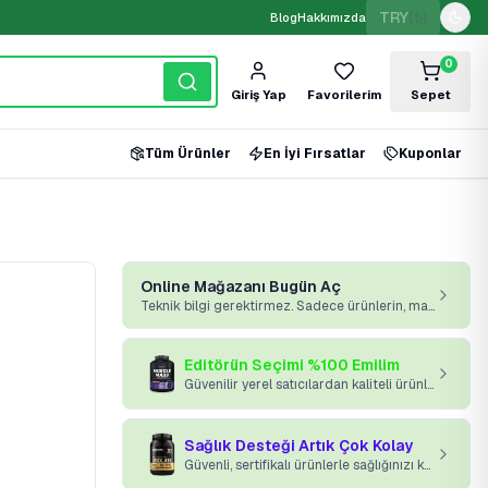
TRY
(₺)
Blog
Hakkımızda
0
Giriş Yap
Favorilerim
Sepet
Tüm Ürünler
En İyi Fırsatlar
Kuponlar
Online Mağazanı Bugün Aç
Teknik bilgi gerektirmez. Sadece ürünlerin, markan ve platformumuz yeterli.
Editörün Seçimi %100 Emilim
Güvenilir yerel satıcılardan kaliteli ürünler kapınıza gelsin.
Sağlık Desteği Artık Çok Kolay
Güvenli, sertifikalı ürünlerle sağlığınızı koruyun.