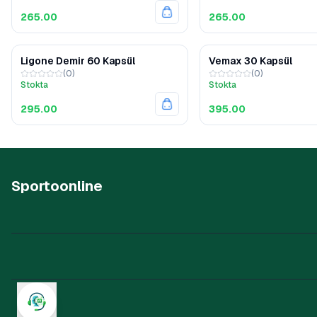
265.00
265.00
Ligone Demir 60 Kapsül
Vemax 30 Kapsül
(
0
)
(
0
)
Stokta
Stokta
295.00
395.00
Sportoonline