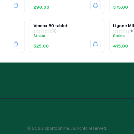
290.00
375.00
Vemax 60 tablet
Ligone Mi
(
0
)
(
Stokta
Stokta
525.00
415.00
©
2026
Sportoonline. All rights reserved.