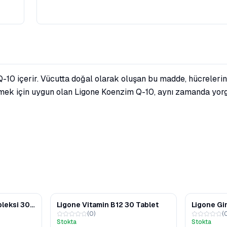
10 içerir. Vücutta doğal olarak oluşan bu madde, hücrelerin e
eklemek için uygun olan Ligone Koenzim Q-10, aynı zamanda yo
pleksi 30
Ligone Vitamin B12 30 Tablet
Ligone Gi
(
0
)
(
Kapsül
Stokta
Stokta