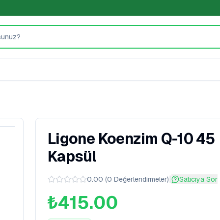
Ligone Koenzim Q-10 45
Kapsül
|
0.00
(
0
Değerlendirmeler
)
Satıcıya Sor
₺415.00