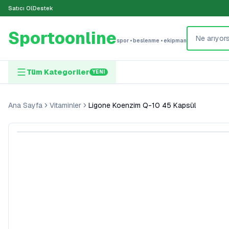
Satıcı Ol
Destek
Sportoonline
spor • beslenme • ekipman
Tüm Kategoriler
YENI
Ana Sayfa
Vitaminler
Ligone Koenzim Q-10 45 Kapsül