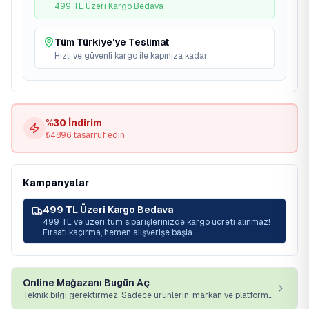
499 TL Üzeri Kargo Bedava
Tüm Türkiye'ye Teslimat
Hızlı ve güvenli kargo ile kapınıza kadar
%
30
İndirim
₺
4896
tasarruf edin
Kampanyalar
499 TL Üzeri Kargo Bedava
499 TL ve üzeri tüm siparişlerinizde kargo ücreti alınmaz!
Fırsatı kaçırma, hemen alışverişe başla.
Online Mağazanı Bugün Aç
Teknik bilgi gerektirmez. Sadece ürünlerin, markan ve platformumuz yeterli.