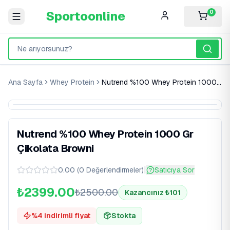
Sportoonline
0
Ana Sayfa
Whey Protein
Nutrend %100 Whey Protein 1000 Gr Çikolata Browni
%
4
İndirim
Nutrend %100 Whey Protein 1000 Gr
Çikolata Browni
|
0.00
(
0
Değerlendirmeler
)
Satıcıya Sor
₺2399.00
₺
2500.00
Kazancınız ₺
101
%
4
indirimli fiyat
Stokta