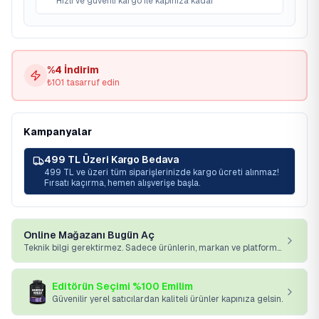
Hızlı ve güvenli kargo ile kapınıza kadar
%
4
İndirim
₺
101
tasarruf edin
Kampanyalar
499 TL Üzeri Kargo Bedava
499 TL ve üzeri tüm siparişlerinizde kargo ücreti alınmaz!
Fırsatı kaçırma, hemen alışverişe başla.
Online Mağazanı Bugün Aç
Teknik bilgi gerektirmez. Sadece ürünlerin, markan ve platformumuz yeterli.
Editörün Seçimi %100 Emilim
Güvenilir yerel satıcılardan kaliteli ürünler kapınıza gelsin.