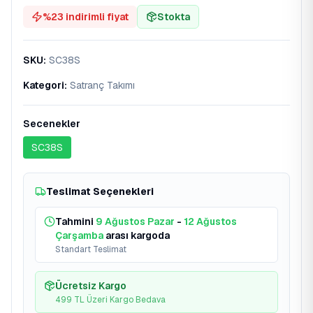
%
23
indirimli fiyat
Stokta
SKU
:
SC38S
Kategori
:
Satranç Takımı
Secenekler
SC38S
Teslimat Seçenekleri
Tahmini
9 Ağustos Pazar
-
12 Ağustos
Çarşamba
arası kargoda
Standart Teslimat
Ücretsiz Kargo
499 TL Üzeri Kargo Bedava