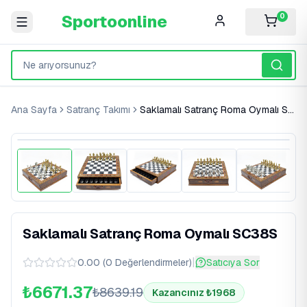
Sportoonline
0
Ana Sayfa
Satranç Takımı
Saklamalı Satranç Roma Oymalı SC38S
%
23
İndirim
Saklamalı Satranç Roma Oymalı SC38S
|
0.00
(
0
Değerlendirmeler
)
Satıcıya Sor
₺6671.37
₺
8639.19
Kazancınız ₺
1968