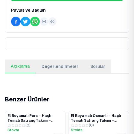
Paylas ve Baglan
Açıklama
Değerlendirmeler
Sorular
Benzer Ürünler
El Boyamalı Pers – Haçlı
El Boyamalı Osmanlı – Haçlı
%38
%38
Temalı Satranç Takımı –
Temalı Satranç Takımı –
Polyester Taşlı Ahşap Kapaklı
(
0
)
Polyester Taşlı Ahşap Kapaklı
(
0
)
Kutu
Stokta
Kutu
Stokta