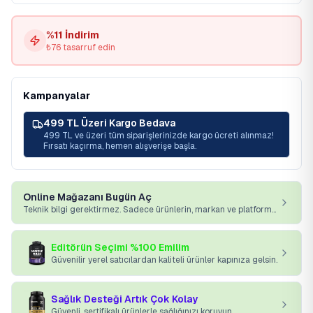
%
11
İndirim
₺
76
tasarruf edin
Kampanyalar
499 TL Üzeri Kargo Bedava
499 TL ve üzeri tüm siparişlerinizde kargo ücreti alınmaz!
Fırsatı kaçırma, hemen alışverişe başla.
Online Mağazanı Bugün Aç
Teknik bilgi gerektirmez. Sadece ürünlerin, markan ve platformumuz yeterli.
Editörün Seçimi %100 Emilim
Güvenilir yerel satıcılardan kaliteli ürünler kapınıza gelsin.
Sağlık Desteği Artık Çok Kolay
Güvenli, sertifikalı ürünlerle sağlığınızı koruyun.