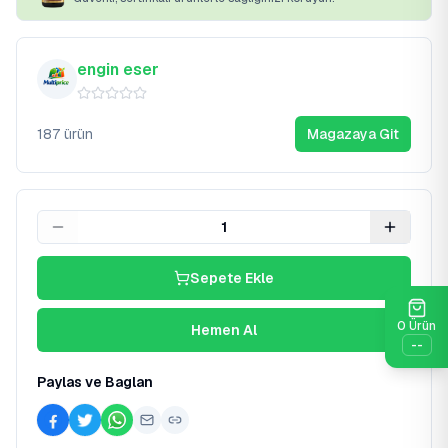
engin eser
187
ürün
Magazaya Git
1
Sepete Ekle
0
Ürün
Hemen Al
--
Paylas ve Baglan