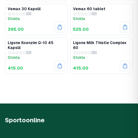
Vemax 30 Kapsül
Vemax 60 tablet
(
0
)
(
0
)
Stokta
Stokta
395.00
525.00
Ligone Koenzim Q-10 45
Ligone Milk Thistle Complex
Kapsül
60
(
0
)
(
0
)
Stokta
Stokta
415.00
415.00
Sportoonline