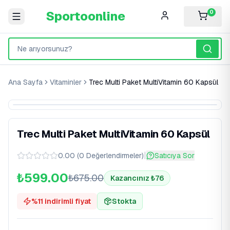
Sportoonline
0
Ana Sayfa
Vitaminler
Trec Multi Paket MultiVitamin 60 Kapsül
%
11
İndirim
Trec Multi Paket MultiVitamin 60 Kapsül
|
0.00
(
0
Değerlendirmeler
)
Satıcıya Sor
₺599.00
₺
675.00
Kazancınız ₺
76
%
11
indirimli fiyat
Stokta