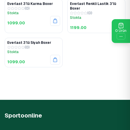
Everlast 3'lü Karma Boxer
Everlast Renkli Lastik 3'lü
(
0
)
Boxer
Stokta
(
0
)
Stokta
1099.00
1199.00
0
Ürün
--
Everlast 3'lü Siyah Boxer
(
0
)
Stokta
1099.00
Sportoonline