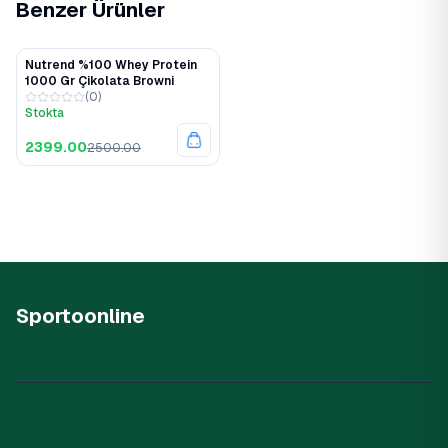
Benzer Ürünler
Nutrend %100 Whey Protein
%4
1000 Gr Çikolata Browni
(
0
)
Stokta
2399.00
2500.00
Sportoonline