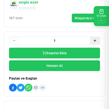
engin eser
0
Ürün
187
ürün
Magazaya Git
--
1
Sepete Ekle
Hemen Al
Paylas ve Baglan