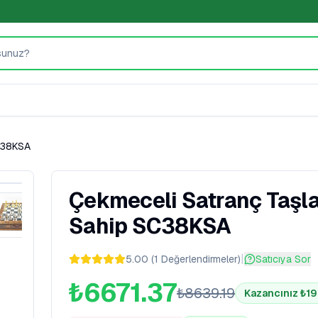
SC38KSA
Çekmeceli Satranç Taşla
Sahip SC38KSA
|
5.00
(
1
Değerlendirmeler
)
Satıcıya Sor
₺6671.37
₺
8639.19
Kazancınız ₺
1