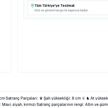
Tüm Türkiye'ye Teslimat
Hızlı ve güvenli kargo ile kapınıza kadar
x 7 cm Satranç Parçaları: ♛ Şah yüksekliği: 8 cm ♕ ♞ At yükse
ngi: Mavi, siyah, kırmızı Satranç parçalarının rengi: Altın v