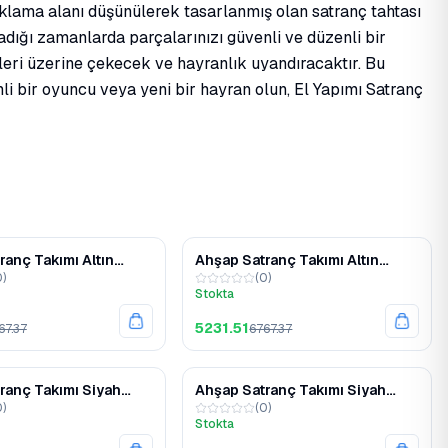
saklama alanı düşünülerek tasarlanmış olan satranç tahtası
dığı zamanlarda parçalarınızı güvenli ve düzenli bir
leri üzerine çekecek ve hayranlık uyandıracaktır. Bu
li bir oyuncu veya yeni bir hayran olun, El Yapımı Satranç
%23
%23
ranç Takımı Altın
Ahşap Satranç Takımı Altın
0
)
(
0
)
tal Taşlı MERKP30G
Gümüş Metal Taşlı MERKP25G
Stokta
5231.51
67.37
6767.37
%23
%23
ranç Takımı Siyah
Ahşap Satranç Takımı Siyah
0
)
(
0
)
tal Taşlı MERKP36S
Gümüş Metal Taşlı MERKP30S
Stokta