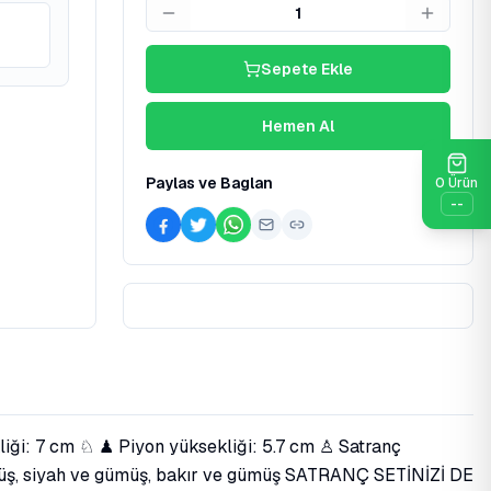
1
Sepete Ekle
Hemen Al
Paylas ve Baglan
0
Ürün
--
kliği: 7 cm ♘ ♟ Piyon yüksekliği: 5.7 cm ♙ Satranç
e gümüş, siyah ve gümüş, bakır ve gümüş SATRANÇ SETİNİZİ DE