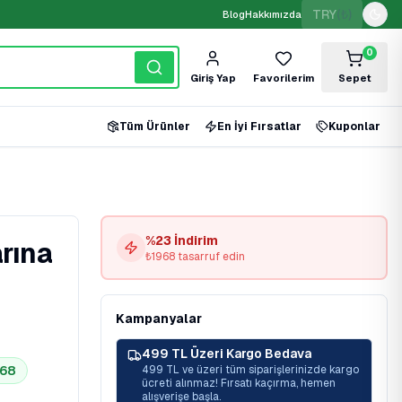
TRY
(₺)
Blog
Hakkımızda
0
Giriş Yap
Favorilerim
Sepet
Tüm Ürünler
En İyi Fırsatlar
Kuponlar
%
23
İndirim
rına
₺
1968
tasarruf edin
Kampanyalar
499 TL Üzeri Kargo Bedava
968
499 TL ve üzeri tüm siparişlerinizde kargo
ücreti alınmaz! Fırsatı kaçırma, hemen
alışverişe başla.