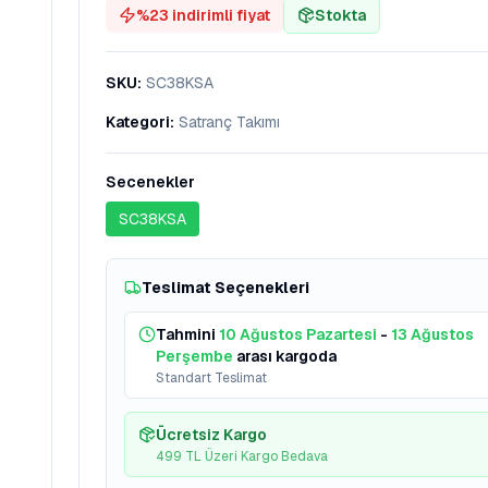
%
23
indirimli fiyat
Stokta
SKU
:
SC38KSA
Kategori
:
Satranç Takımı
Secenekler
SC38KSA
Teslimat Seçenekleri
Tahmini
10 Ağustos Pazartesi
-
13 Ağustos
Perşembe
arası kargoda
Standart Teslimat
Ücretsiz Kargo
499 TL Üzeri Kargo Bedava