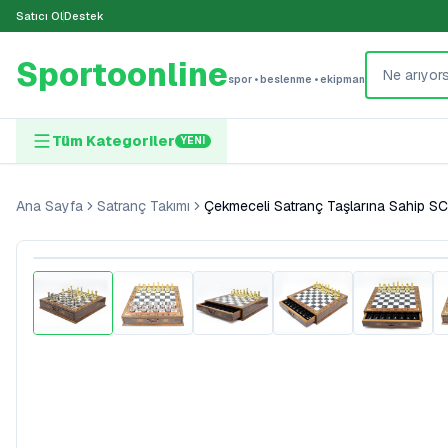
Satıcı Ol
Destek
Sportoonline
spor • beslenme • ekipman
Tüm Kategoriler
YENI
Ana Sayfa
Satranç Takımı
Çekmeceli Satranç Taşlarına Sahip 
%
23
İndirim