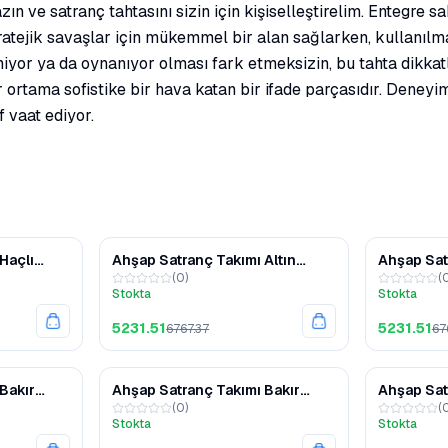
n ve satranç tahtasını sizin için kişiselleştirelim. Entegre 
atejik savaşlar için mükemmel bir alan sağlarken, kullanılma
iyor ya da oynanıyor olması fark etmeksizin, bu tahta dikkat
ortama sofistike bir hava katan bir ifade parçasıdır. Deneyim
 vaat ediyor.
%38
%23
Haçlı
Ahşap Satranç Takımı Altın
Ahşap Sat
(
0
)
(
 –
Gümüş Metal Taşlı MERKP36G
Gümüş Me
Stokta
Stokta
 Kapaklı
5231.51
5231.51
6767.37
67
%23
%23
Bakır
Ahşap Satranç Takımı Bakır
Ahşap Sat
(
0
)
(
ERKP30B
Gümüş Metal Taşlı MERKP25B
Gümüş Me
Stokta
Stokta