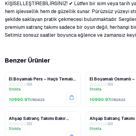
KİŞİSELLEŞTİREBİLİRSİNİZ! ✔ Lütfen bir isim veya tarih yazı
hem işlevsellik hem de güzellik sunar. Pürüzsüz yüzeyi str
şekilde saklayan pratik çekmecesi bulunmaktadır. Sergilen
premium satranç takımı sadece bir oyun değil, herhangi bir 
Setimiz sonsuz saatler boyunca eğlence ve zamansız keyif
Benzer Ürünler
%38
El Boyamalı Pers – Haçlı Temalı
El Boyamalı Osmanlı – 
(
0
)
(
0
)
Satranç Takımı – Polyester Taşlı
Temalı Satranç Takımı
Stokta
Stokta
Ahşap Kapaklı Kutu
Polyester Taşlı Ahşap
Kutu
10990.97
10990.97
17806.33
17806.33
%23
Ahşap Satranç Takımı Bakır
Ahşap Satranç Takımı 
(
0
)
(
0
)
Gümüş Metal Taşlı MERKP36B
Gümüş Metal Taşlı M
Stokta
Stokta