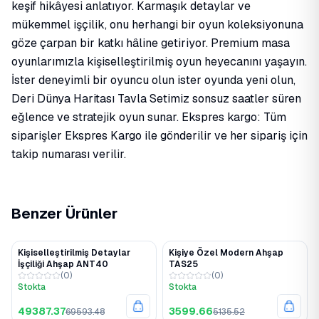
keşif hikâyesi anlatıyor. Karmaşık detaylar ve
mükemmel işçilik, onu herhangi bir oyun koleksiyonuna
göze çarpan bir katkı hâline getiriyor. Premium masa
oyunlarımızla kişiselleştirilmiş oyun heyecanını yaşayın.
İster deneyimli bir oyuncu olun ister oyunda yeni olun,
Deri Dünya Haritası Tavla Setimiz sonsuz saatler süren
eğlence ve stratejik oyun sunar. Ekspres kargo: Tüm
siparişler Ekspres Kargo ile gönderilir ve her sipariş için
takip numarası verilir.
Benzer Ürünler
Kişiselleştirilmiş Detaylar
Kişiye Özel Modern Ahşap
%29
%30
İşçiliği Ahşap ANT40
TAS25
(
0
)
(
0
)
Stokta
Stokta
49387.37
3599.66
69593.48
5135.52