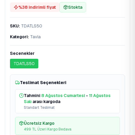
%
38
indirimli fiyat
Stokta
SKU
:
TDATLS50
Kategori
:
Tavla
Secenekler
TDATLS50
Teslimat Seçenekleri
Tahmini
8 Ağustos Cumartesi
-
11 Ağustos
Salı
arası kargoda
Standart Teslimat
Ücretsiz Kargo
499 TL Üzeri Kargo Bedava