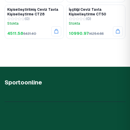
Kişiselleştirilmiş Ceviz Tavla
İşçiliği Ceviz Tavla
%30
%23
Kişiselleştirme CT28
Kişiselleştirme CT50
(
0
)
(
0
)
Stokta
Stokta
4511.58
10990.97
6431.40
14254.66
Sportoonline