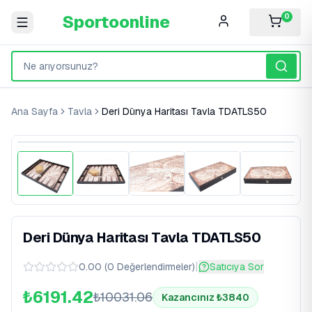
Sportoonline
0
Ana Sayfa
Tavla
Deri Dünya Haritası Tavla TDATLS50
%
38
İndirim
Deri Dünya Haritası Tavla TDATLS50
|
0.00
(
0
Değerlendirmeler
)
Satıcıya Sor
₺6191.42
₺
10031.06
Kazancınız ₺
3840