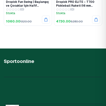
Dropick Fun Swing | Başlangıç
Dropick PRO ELITE – T700
%20
%10
ve Çocuklar İçin Hafif
Pickleball Raketi (16 mm
Pickleball Raketi
(
0
)
Honeycomb Core | GPEC
(
0
)
Stokta
Onaylı)
Stokta
1060.00
4730.00
1320.00
5280.00
Sportoonline