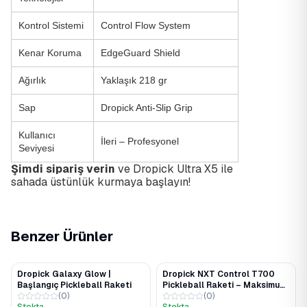
Kontrol Sistemi
Control Flow System
Kenar Koruma
EdgeGuard Shield
Ağırlık
Yaklaşık 218 gr
Sap
Dropick Anti-Slip Grip
Kullanıcı
İleri – Profesyonel
Seviyesi
Şimdi sipariş verin
ve Dropick Ultra X5 ile
sahada üstünlük kurmaya başlayın!
Benzer Ürünler
Dropick Galaxy Glow |
Dropick NXT Control T700
%20
%30
Başlangıç Pickleball Raketi
Pickleball Raketi – Maksimum
(
0
)
Kontrol ve Spin
(
0
)