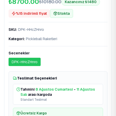
₺8700.00
₺
10180.00
Kazancınız ₺
1480
%
15
indirimli fiyat
Stokta
SKU
:
DPK-HHcZHnro
Kategori
:
Pickleball Raketleri
Secenekler
DPK-HHcZHnro
Teslimat Seçenekleri
Tahmini
8 Ağustos Cumartesi
-
11 Ağustos
Salı
arası kargoda
Standart Teslimat
Ücretsiz Kargo