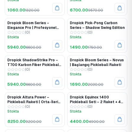
Stokta
Stokta
1060.00
6700.00
1320.00
9570.00
Dropick Bloom Series –
Dropick Pick-Pong Carbon
%10
%15
Elegance Pro | Profesyonel
Series – Shadow Swing Edition
Pickleball Raketi
(
0
)
(
0
)
Stokta
Stokta
5940.00
1490.00
6600.00
1750.00
Dropick ShadowStrike Pro –
Dropick Bloom Series – Novus
%10
%17
T700 Karbon Fiber Pickleball
| Başlangıç Pickleball Raketi
Raketi (16 mm | Pro Seviye Güç
(
0
)
(
0
)
& Kontrol)
Stokta
Stokta
5940.00
1690.00
6600.00
2030.00
Dropick Altura Power –
Dropick Equinox 1400
%10
%10
Pickleball Raketi | Orta-İleri
Pickleball Seti – 2 Raket + 4
Seviye Güç & Spin Odaklı
(
0
)
Top + Taşıma Çantası |
(
0
)
Stokta
Pickleball Orta Seviye
Stokta
Oyuncular için
8250.00
4400.00
9200.00
4900.00