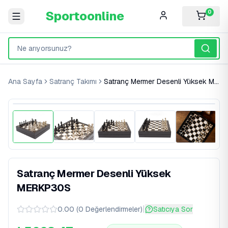
Sportoonline
0
Ana Sayfa
Satranç Takımı
Satranç Mermer Desenli Yüksek MERKP30S
%
30
İndirim
Satranç Mermer Desenli Yüksek
MERKP30S
|
0.00
(
0
Değerlendirmeler
)
Satıcıya Sor