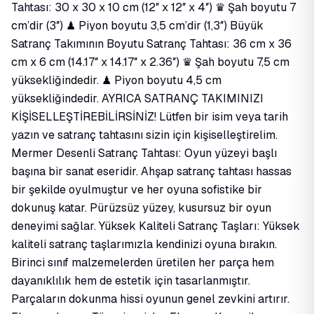
Tahtası: 30 x 30 x 10 cm (12″ x 12″ x 4″) ♛ Şah boyutu 7
cm’dir (3″) ♟ Piyon boyutu 3,5 cm’dir (1,3″) Büyük
Satranç Takımının Boyutu Satranç Tahtası: 36 cm x 36
cm x 6 cm (14.17″ x 14.17″ x 2.36″) ♛ Şah boyutu 7,5 cm
yüksekliğindedir. ♟ Piyon boyutu 4,5 cm
yüksekliğindedir. AYRICA SATRANÇ TAKIMINIZI
KİŞİSELLEŞTİREBİLİRSİNİZ! Lütfen bir isim veya tarih
yazın ve satranç tahtasını sizin için kişiselleştirelim.
Mermer Desenli Satranç Tahtası: Oyun yüzeyi başlı
başına bir sanat eseridir. Ahşap satranç tahtası hassas
bir şekilde oyulmuştur ve her oyuna sofistike bir
dokunuş katar. Pürüzsüz yüzey, kusursuz bir oyun
deneyimi sağlar. Yüksek Kaliteli Satranç Taşları: Yüksek
kaliteli satranç taşlarımızla kendinizi oyuna bırakın.
Birinci sınıf malzemelerden üretilen her parça hem
dayanıklılık hem de estetik için tasarlanmıştır.
Parçaların dokunma hissi oyunun genel zevkini artırır.