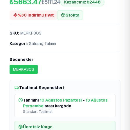
₺5663.47
₺
8111.24
Kazancınız ₺
2448
%
30
indirimli fiyat
Stokta
SKU
:
MERKP30S
Kategori
:
Satranç Takımı
Secenekler
MERKP30S
Teslimat Seçenekleri
Tahmini
10 Ağustos Pazartesi
-
13 Ağustos
Perşembe
arası kargoda
Standart Teslimat
Ücretsiz Kargo