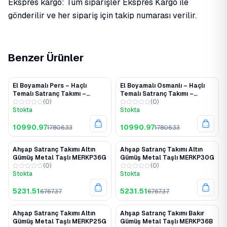
Ekspres kargo: Tüm siparişler Ekspres Kargo ile
gönderilir ve her sipariş için takip numarası verilir.
Benzer Ürünler
El Boyamalı Pers – Haçlı
El Boyamalı Osmanlı – Haçlı
%38
%38
Temalı Satranç Takımı –
Temalı Satranç Takımı –
Polyester Taşlı Ahşap Kapaklı
(
0
)
Polyester Taşlı Ahşap Kapaklı
(
0
)
Kutu
Stokta
Kutu
Stokta
10990.97
10990.97
17806.33
17806.33
Ahşap Satranç Takımı Altın
Ahşap Satranç Takımı Altın
%23
%23
Gümüş Metal Taşlı MERKP36G
Gümüş Metal Taşlı MERKP30G
(
0
)
(
0
)
Stokta
Stokta
5231.51
5231.51
6767.37
6767.37
Ahşap Satranç Takımı Altın
Ahşap Satranç Takımı Bakır
%23
%23
Gümüş Metal Taşlı MERKP25G
Gümüş Metal Taşlı MERKP36B