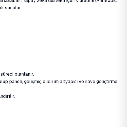
lanabilir. Yapay zekâ destekli içerik üretimi (Anthropic,
ak sunulur.
süreci planlanır.
üp paneli, gelişmiş bildirim altyapısı ve ilave geliştirme
dırılır.