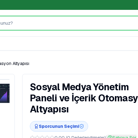
syon Altyapısı
Sosyal Medya Yönetim
Paneli ve İçerik Otomas
Altyapısı
Sporcunun Seçimi
|
0.00
(
0
Değerlendirmeler
)
Satıcıya Sor