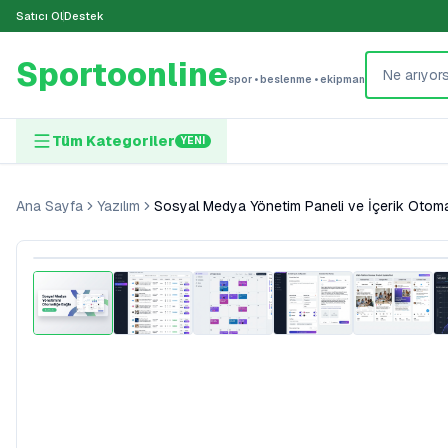
Satıcı Ol
Destek
Sportoonline
spor • beslenme • ekipman
Tüm Kategoriler
YENI
Ana Sayfa
Yazılım
Sosyal Medya Yönetim Paneli ve İçerik Otoma
Sporcunun Seçimi