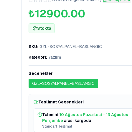
₺12900.00
Stokta
SKU
:
GZL-SOSYALPANEL-BASLANGIC
Kategori
:
Yazılım
Secenekler
GZL-SOSYALPANEL-BASLANGIC
Teslimat Seçenekleri
Tahmini
10 Ağustos Pazartesi
-
13 Ağustos
Perşembe
arası kargoda
Standart Teslimat