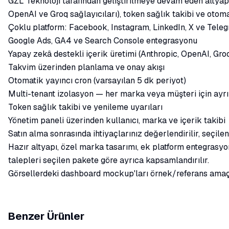
GZL Teknoloji tarafından geliştirilmeye devam eden altyapı
OpenAI ve Groq sağlayıcıları), token sağlık takibi ve otoma
Çoklu platform: Facebook, Instagram, LinkedIn, X ve Tele
Google Ads, GA4 ve Search Console entegrasyonu
Yapay zekâ destekli içerik üretimi (Anthropic, OpenAI, Gro
Takvim üzerinden planlama ve onay akışı
Otomatik yayıncı cron (varsayılan 5 dk periyot)
Multi-tenant izolasyon — her marka veya müşteri için ayrı
Token sağlık takibi ve yenileme uyarıları
Yönetim paneli üzerinden kullanıcı, marka ve içerik takibi
Satın alma sonrasında ihtiyaçlarınız değerlendirilir, seçile
Hazır altyapı, özel marka tasarımı, ek platform entegrasyon
talepleri seçilen pakete göre ayrıca kapsamlandırılır.
Görsellerdeki dashboard mockup'ları örnek/referans amaçlı
Benzer Ürünler