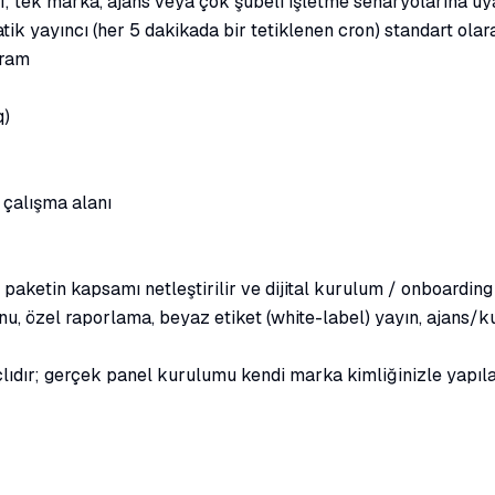
; tek marka, ajans veya çok şubeli işletme senaryolarına uyar
tik yayıncı (her 5 dakikada bir tetiklenen cron) standart olar
gram
q)
 çalışma alanı
n paketin kapsamı netleştirilir ve dijital kurulum / onboarding 
u, özel raporlama, beyaz etiket (white-label) yayın, ajans/kul
dır; gerçek panel kurulumu kendi marka kimliğinizle yapılan