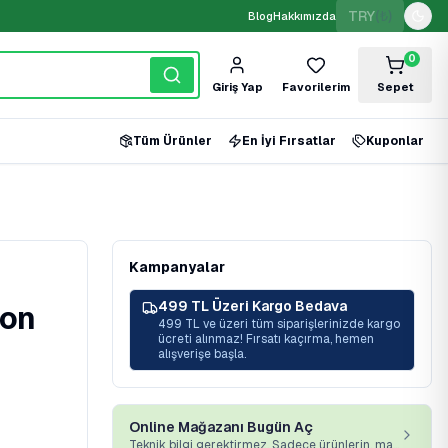
TRY
(₺)
Blog
Hakkımızda
0
Giriş Yap
Favorilerim
Sepet
Tüm Ürünler
En İyi Fırsatlar
Kuponlar
Kampanyalar
499 TL Üzeri Kargo Bedava
yon
499 TL ve üzeri tüm siparişlerinizde kargo
ücreti alınmaz! Fırsatı kaçırma, hemen
alışverişe başla.
Online Mağazanı Bugün Aç
Teknik bilgi gerektirmez. Sadece ürünlerin, markan ve platformumuz yeterli.