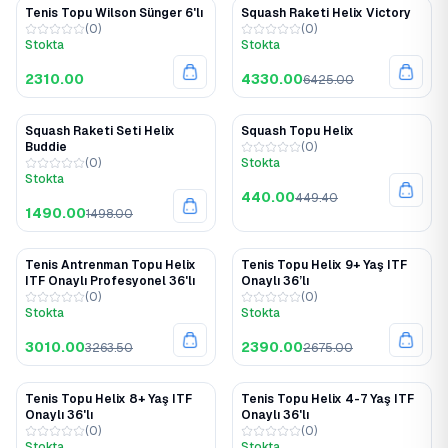
Tenis Topu Wilson Sünger 6'lı
Squash Raketi Helix Victory
%33
(
0
)
(
0
)
Stokta
Stokta
2310.00
4330.00
6425.00
Squash Raketi Seti Helix
Squash Topu Helix
%1
%2
Buddie
(
0
)
(
0
)
Stokta
Stokta
440.00
449.40
1490.00
1498.00
Tenis Antrenman Topu Helix
Tenis Topu Helix 9+ Yaş ITF
%8
%11
ITF Onaylı Profesyonel 36'lı
Onaylı 36’lı
(
0
)
(
0
)
Stokta
Stokta
3010.00
2390.00
3263.50
2675.00
Tenis Topu Helix 8+ Yaş ITF
Tenis Topu Helix 4-7 Yaş ITF
%11
%11
Onaylı 36'lı
Onaylı 36'lı
(
0
)
(
0
)
Stokta
Stokta