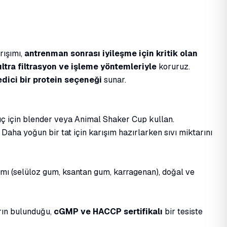
rışımı,
antrenman sonrası iyileşme için kritik olan
ultra filtrasyon ve işleme yöntemleriyle
koruruz.
edici bir protein seçeneği
sunar.
onuç için blender veya Animal Shaker Cup kullan.
 Daha yoğun bir tat için karışım hazırlarken sıvı miktarını
ımı (selüloz gum, ksantan gum, karragenan), doğal ve
arın bulunduğu,
cGMP ve HACCP sertifikalı
bir tesiste