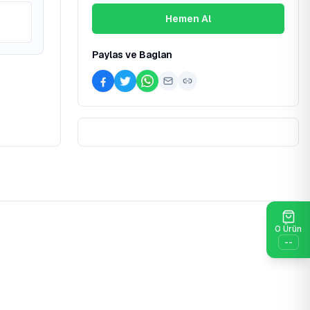
Hemen Al
Paylas ve Baglan
0
Ürün
--