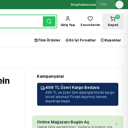
TRY
(₺)
Blog
Hakkımızda
0
Giriş Yap
Favorilerim
Sepet
Tüm Ürünler
En İyi Fırsatlar
Kuponlar
Kampanyalar
ein
499 TL Üzeri Kargo Bedava
499 TL ve üzeri tüm siparişlerinizde kargo
ücreti alınmaz! Fırsatı kaçırma, hemen
alışverişe başla.
Online Mağazanı Bugün Aç
Teknik bilgi gerektirmez. Sadece ürünlerin, markan ve platformumuz yeterli.