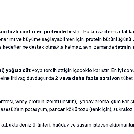
ü
am hızlı sindirilen proteinle
besler. Bu konsantre–izolat ka
onarımı ve büyüme sağlayabilmen için, protein bütünlüğünü
ness hedeflerine destek olmakla kalmaz, aynı zamanda
tatmin 
l) yağsız süt
veya tercih ettiğin içecekle karıştır. En iyi s
teine ihtiyaç duyduğunda
2 veya daha fazla porsiyon
tüket.
esi, whey protein izolatı (lesitin)], yapay aroma, gum karış
 asesülfam potasyum, pancar kökü tozu (renk için), sukraloz.
lık, kabuklu deniz ürünleri, buğday ve susam işleyen ekipmanl