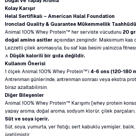
Doğal ve Yapay Aroma
Kolay Karışır
Helal Sertifikalı – American Halal Foundation
Ironclad Quality & Guarantee Mükemmellik Taahhüd
Animal 100% Whey Protein™ her serviste vücudunu
20 gr
doğal amino asitler
açısından zengindir. Maksimum kas 
Lezzetli çilek aromasıyla, bu saf kas besini yalnızca fit
∧
Düşük kalorili bir gıda değildir.
Kullanım Önerisi
1 ölçek Animal 100% Whey Protein™’i
4-6 ons (120-180 m
Antrenman günlerinde, antrenman sonrası veya ekstra pro
biraz azaltabilirsin.
Diğer Bileşenler
Animal 100% Whey Protein™ Karışımı [whey protein konsantr
yapay aroma, doğal aroma, sodyum klorür, çilek parçaları,
Süt ve soya içerir.
Süt, soya, yumurta, yer fıstığı, sert kabuklu yemişler, ba
üretilmiştir.