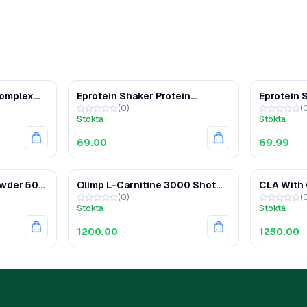
Complex
Eprotein Shaker Protein
Eprotein 
(
0
)
(
Karıştırıcı 700 ML
Karıştırıc
Stokta
Stokta
69.00
69.99
owder 500
Olimp L-Carnitine 3000 Shot
CLA With 
(
0
)
(
20 Ampül
Carnitine
Stokta
Stokta
1200.00
1250.00