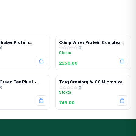
Shaker Protein
Olimp Whey Protein Complex
0
)
(
0
)
ı 500 ML
700 Gr
Stokta
2250.00
Green Tea Plus L-
Torq Creatorq %100 Micronized
0
)
(
0
)
 60 Kapsül
Creatine 300 Gr
Stokta
749.00