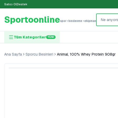
Satıcı Ol
Destek
Sportoonline
spor • beslenme • ekipman
Tüm Kategoriler
YENI
Ana Sayfa
Sporcu Besinleri
Animal, 100% Whey Protein 908gr