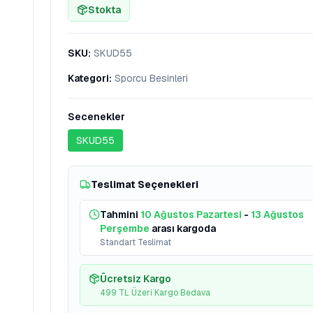
Stokta
SKU
:
SKUD55
Kategori
:
Sporcu Besinleri
Secenekler
SKUD55
Teslimat Seçenekleri
Tahmini
10 Ağustos Pazartesi
-
13 Ağustos
Perşembe
arası kargoda
Standart Teslimat
Ücretsiz Kargo
499 TL Üzeri Kargo Bedava