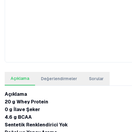
Açıklama
Değerlendirmeler
Sorular
Açıklama
20 g Whey Protein
0 g İlave Şeker
4.6 g BCAA
Sentetik Renklendirici Yok