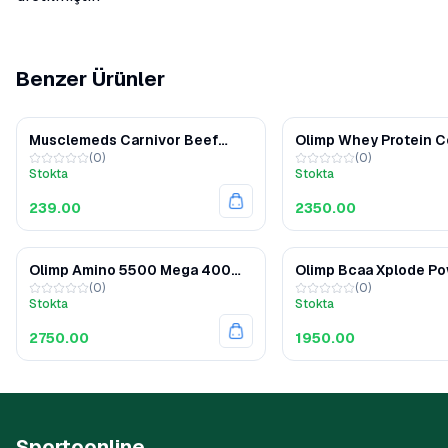
Benzer Ürünler
Musclemeds Carnivor Beef
Olimp Whey Protein 
(
0
)
(
0
)
Protein 1876 Gr
2200 Gr
Stokta
Stokta
239.00
2350.00
Olimp Amino 5500 Mega 400
Olimp Bcaa Xplode P
(
0
)
(
0
)
Kapsül
Gr
Stokta
Stokta
2750.00
1950.00
Sportoonline