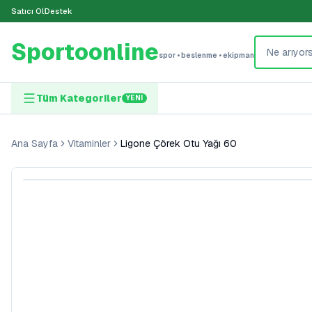
Satıcı Ol
Destek
Sportoonline
spor • beslenme • ekipman
Tüm Kategoriler
YENI
Ana Sayfa
Vitaminler
Ligone Çörek Otu Yağı 60