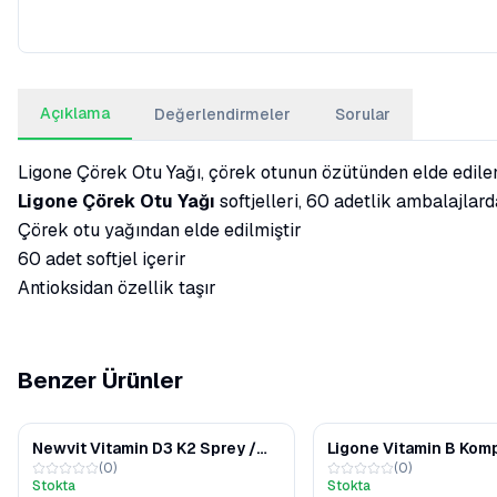
Açıklama
Değerlendirmeler
Sorular
Ligone Çörek Otu Yağı, çörek otunun özütünden elde edilen y
Ligone Çörek Otu Yağı
softjelleri, 60 adetlik ambalajlard
Çörek otu yağından elde edilmiştir
60 adet softjel içerir
Antioksidan özellik taşır
Benzer Ürünler
Newvit Vitamin D3 K2 Sprey /
Ligone Vitamin B Kom
(
0
)
(
0
)
Damla 30 ml
Kapsül
Stokta
Stokta