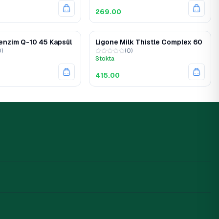
269.00
enzim Q-10 45 Kapsül
Ligone Milk Thistle Complex 60
0
)
(
0
)
Stokta
415.00