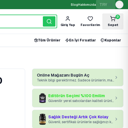
TRY
(₺)
Blog
Hakkımızda
0
Giriş Yap
Favorilerim
Sepet
Tüm Ürünler
En İyi Fırsatlar
Kuponlar
Online Mağazanı Bugün Aç
0
Teknik bilgi gerektirmez. Sadece ürünlerin, markan ve platformumuz yeterli.
Editörün Seçimi %100 Emilim
Güvenilir yerel satıcılardan kaliteli ürünler kapınıza gelsin.
Sağlık Desteği Artık Çok Kolay
Güvenli, sertifikalı ürünlerle sağlığınızı koruyun.