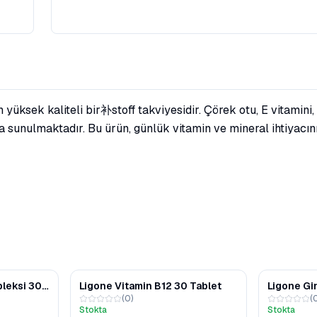
üksek kaliteli bir补stoff takviyesidir. Çörek otu, E vitamini, 
a sunulmaktadır. Bu ürün, günlük vitamin ve mineral ihtiyacını
pleksi 30
Ligone Vitamin B12 30 Tablet
Ligone Gi
(
0
)
(
Kapsül
Stokta
Stokta