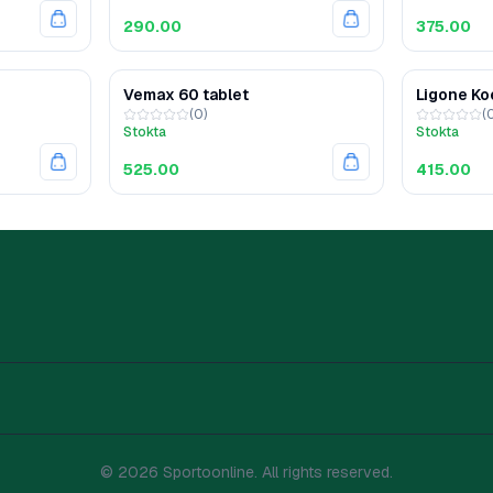
290.00
375.00
Vemax 60 tablet
Ligone Ko
(
0
)
(
Stokta
Stokta
525.00
415.00
©
2026
Sportoonline. All rights reserved.