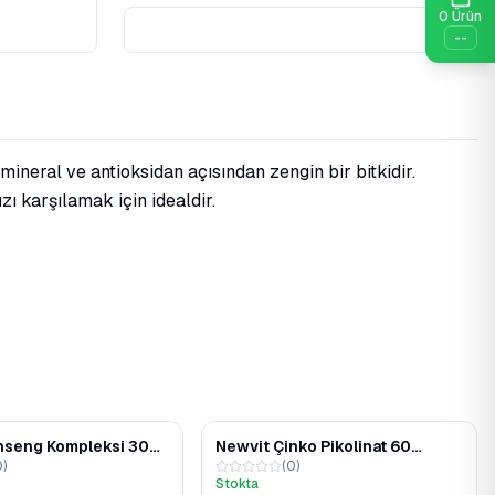
0
Ürün
--
mineral ve antioksidan açısından zengin bir bitkidir.
zı karşılamak için idealdir.
nseng Kompleksi 30
Newvit Çinko Pikolinat 60
0
)
(
0
)
kapsül
Stokta