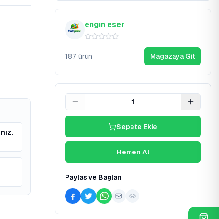
engin eser
187
ürün
Magazaya Git
1
Sepete Ekle
ınız.
Hemen Al
Paylas ve Baglan