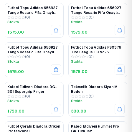
Futbol Topu Adidas 656927
Futbol Topu Adidas 656927
Tango Rosario Fifa Onaylı
Tango Rosario Fifa Onaylı
Dikişli No-3
(
0
)
Dikişli No-4
(
0
)
Stokta
Stokta
1575.00
1575.00
Futbol Topu Adidas 656927
Futbol Topu Adidas FS0376
Tango Rosario Fifa Onaylı
Tiro League TB No-5
Dikişli No-5
(
0
)
(
0
)
Stokta
Stokta
1575.00
1575.00
Kaleci Eldiveni Diadora DG-
Tekmelik Diadora Siyah M
301 Supergrip Finger
Beden
(
0
)
(
0
)
Stokta
Stokta
1750.00
330.00
Futbol Çorabı Diadora Orikon
Kaleci Eldiveni Hummel Pro
Profesyonel
GK Turkuaz