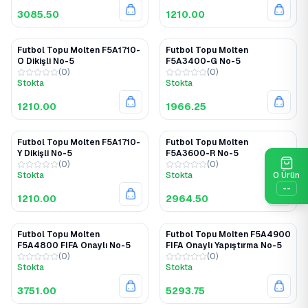
3085.50
1210.00
Futbol Topu Molten F5A1710-
Futbol Topu Molten
O Dikişli No-5
F5A3400-G No-5
(
0
)
(
0
)
Stokta
Stokta
1210.00
1966.25
Futbol Topu Molten F5A1710-
Futbol Topu Molten
Y Dikişli No-5
F5A3600-R No-5
(
0
)
(
0
)
Stokta
Stokta
0
Ürün
--
1210.00
2964.50
Futbol Topu Molten
Futbol Topu Molten F5A4900
F5A4800 FIFA Onaylı No-5
FIFA Onaylı Yapıştırma No-5
(
0
)
(
0
)
Stokta
Stokta
3751.00
5293.75