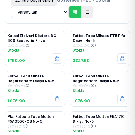
Filtre Seçenekleri
Gösterilen 1 - 20 / 88 Ürün
Kaleci Eldiveni Diadora DG-
Futbol Topu Mikasa FT5 Fifa
300 Supergrip Finger
Onaylı No-5
(
0
)
(
0
)
Stokta
Stokta
1750.00
3327.50
Futbol Topu Mikasa
Futbol Topu Mikasa
Regateador5 Dikişli No-5
Regateador5 Dikişli No-5
(
0
)
(
0
)
Stokta
Stokta
1076.90
1076.90
Plaj Futbolu Topu Molten
Futbol Topu Molten F5A1710
F5A3550-OB No-5
Dikişli No-5
(
0
)
(
0
)
Stokta
Stokta